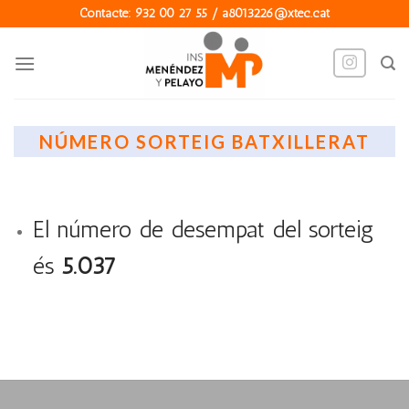
Skip
Contacte: 932 00 27 55 / a8013226@xtec.cat
to
content
NÚMERO SORTEIG BATXILLERAT
El número de desempat del sorteig
és
5.037