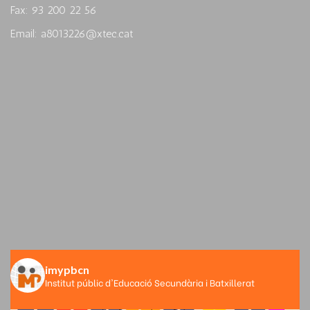
Fax: 93 200 22 56
Email: a8013226@xtec.cat
imypbcn
Institut públic d'Educació Secundària i Batxillerat