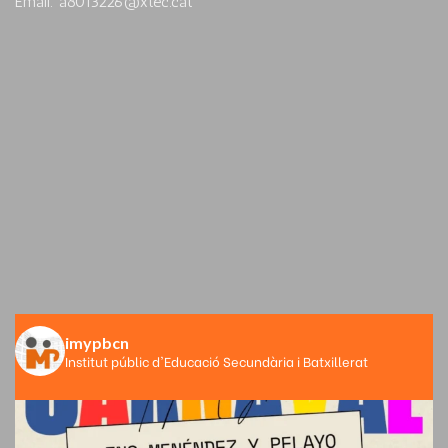
Email: a8013226@xtec.cat
imypbcn
Institut públic d'Educació Secundària i Batxillerat