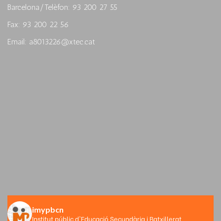
Barcelona/Telèfon: 93 200 27 55
Fax: 93 200 22 56
Email: a8013226@xtec.cat
imypbcn
Institut públic d'Educació Secundària i Batxillerat