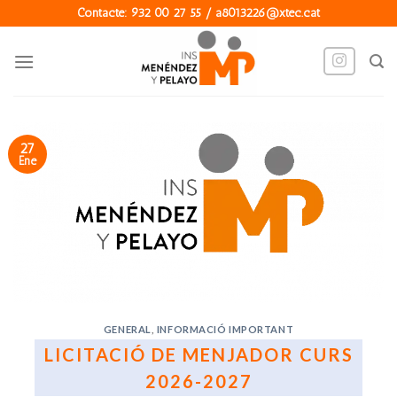
Skip
Contacte: 932 00 27 55 / a8013226@xtec.cat
to
content
27
Ene
GENERAL
,
INFORMACIÓ IMPORTANT
LICITACIÓ DE MENJADOR CURS
2026-2027