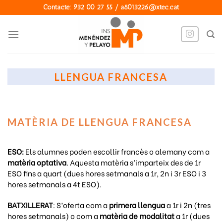
Skip
Contacte: 932 00 27 55 / a8013226@xtec.cat
to
content
LLENGUA FRANCESA
MATÈRIA DE LLENGUA FRANCESA
ESO:
Els alumnes poden escollir francès o alemany com a
matèria optativa
. Aquesta matèria s’imparteix des de 1r
ESO fins a quart (dues hores setmanals a 1r, 2n i 3r ESO i 3
hores setmanals a 4t ESO).
BATXILLERAT
: S’oferta com a
primera llengua
a 1r i 2n (tres
hores setmanals) o com a
matèria de modalitat
a 1r (dues