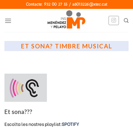
Skip
Contacte: 932 00 27 55 / a8013226@xtec.cat
to
content
ET SONA? TIMBRE MUSICAL
Et sona???
Escolta les nostres playlist:
SPOTIFY