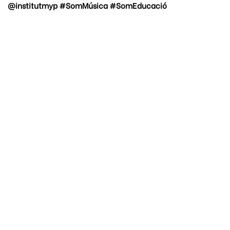
@institutmyp #SomMúsica #SomEducació