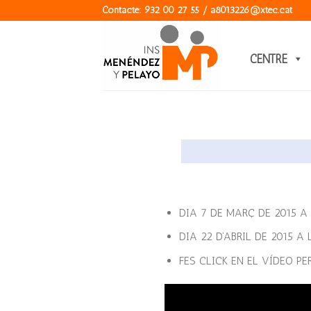
Skip
Contacte: 932 00 27 55 / a8013226@xtec.cat
to
content
CENTRE
DIA 7 DE MARÇ DE 2015 A 
DIA 22 D’ABRIL DE 2015 A
FES CLICK EN EL VÍDEO PE