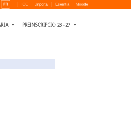
IOC
Unportal
Esemtia
Moodle
ARIA
PREINSCRIPCIÓ 26-27