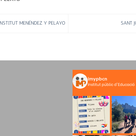
INSTITUT MENÉNDEZ Y PELAYO
SANT J
imypbcn
Institut públic d'Educació