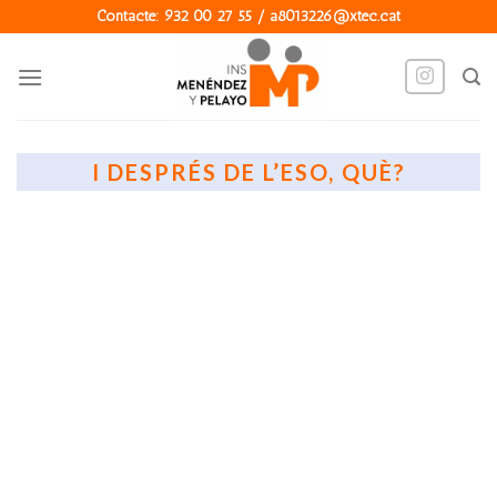
Skip
Contacte: 932 00 27 55 / a8013226@xtec.cat
to
content
I DESPRÉS DE L’ESO, QUÈ?