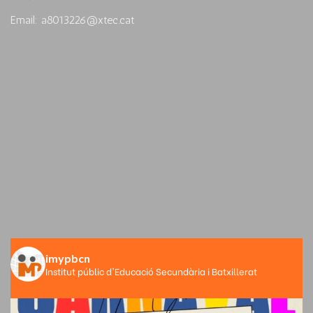
Email: a8013226@xtec.cat
imypbcn
Institut públic d'Educació Secundària i Batxillerat