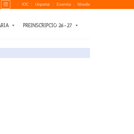
IOC
Unportal
Esemtia
Moodle
ARIA
PREINSCRIPCIÓ 26-27