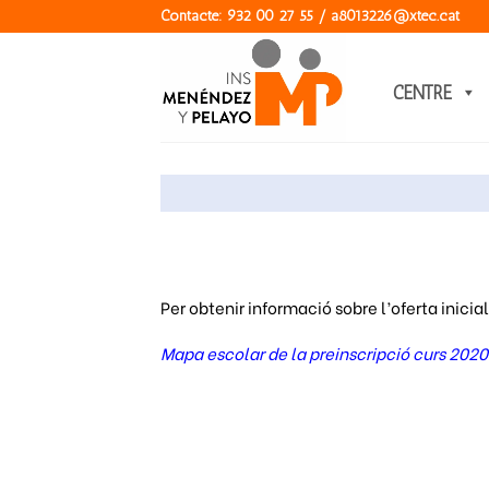
Skip
Contacte: 932 00 27 55 / a8013226@xtec.cat
to
content
CENTRE
Per obtenir informació sobre l’oferta inici
Mapa escolar de la preinscripció curs 202