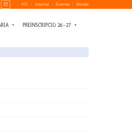
IOC
Unportal
Esemtia
Moodle
ARIA
PREINSCRIPCIÓ 26-27
5