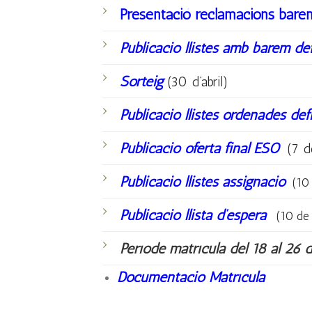
Presentació reclamacions barem 
Publicació llistes amb barem def
Sorteig
(30 d’abril)
Publicació llistes ordenades def
Publicació oferta final ESO
(7 de
Publicació llistes assignació
(10 
Publicació llista d’espera
(10 de 
Període matrícula del 18 al 26 d
Documentació Matrícula