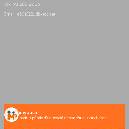
Fax: 93 200 22 56
Email: a8013226@xtec.cat
imypbcn
Institut públic d'Educació Secundària i Batxillerat