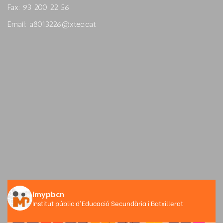
Fax: 93 200 22 56
Email: a8013226@xtec.cat
imypbcn
Institut públic d'Educació Secundària i Batxillerat