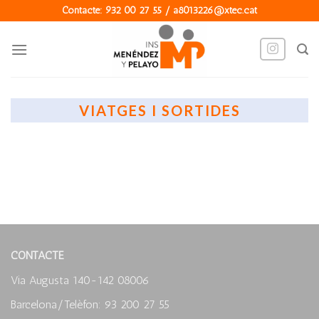
Skip
Contacte: 932 00 27 55 / a8013226@xtec.cat
to
content
VIATGES I SORTIDES
CONTACTE
Via Augusta 140-142 08006
Barcelona/Telèfon: 93 200 27 55