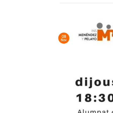
08
Nov