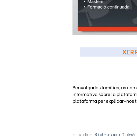
XERR
Benvolgudes famílies, us comu
informativa sobre la platafor
plataforma per explicar-nos t
Publicado en
Batxillerat diurn
,
Conferèn