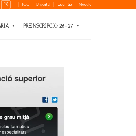
IOC
Unportal
Esemtia
Moodle
ARIA
PREINSCRIPCIÓ 26-27