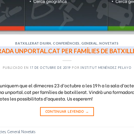
BATXILLERAT DIURN
,
CONFERÈNCIES
,
GENERAL
,
NOVETATS
ADA UNPORTAL.CAT PER FAMÍLIES DE BATXIL
PUBLICADO EN
17 DE OCTUBRE DE 2019
POR
INSTITUT MENÉNDEZ PELAYO
niquem que el dimecres 23 d’octubre a les 19 h a la sala d’actes
ma unportal.cat per famílies de batxillerat. Vindrà una formador
otes les possibilitats d’aquesta. Us esperem!
CONTINUAR LEYENDO
→
cies
,
General
,
Novetats