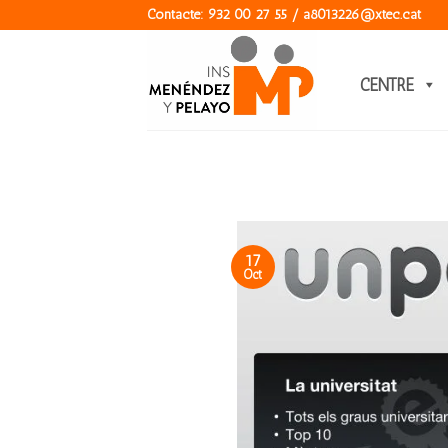
Skip
Contacte: 932 00 27 55 / a8013226@xtec.cat
to
content
CENTRE
17
Oct