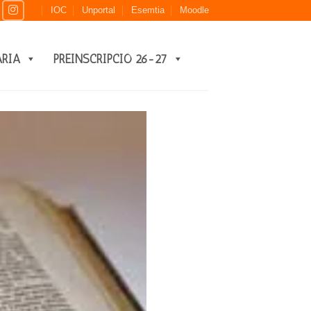
IOC
Unportal
Esemtia
Moodle
ARIA
PREINSCRIPCIÓ 26-27