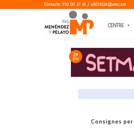
Skip
Contacte: 932 00 27 55 / a8013226@xtec.cat
to
content
CENTRE
29
Ene
Consignes per 