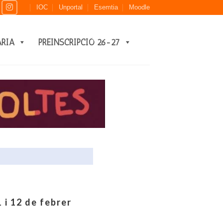
IOC
Unportal
Esemtia
Moodle
ARIA
PREINSCRIPCIÓ 26-27
 i 12 de febrer