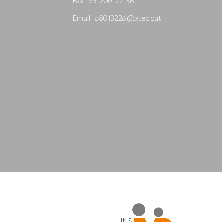
Fax: 93 200 22 56
Email: a8013226@xtec.cat