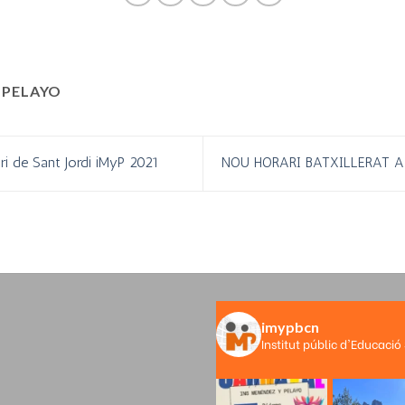
 PELAYO
ari de Sant Jordi iMyP 2021
NOU HORARI BATXILLERAT A
imypbcn
Institut públic d'Educació