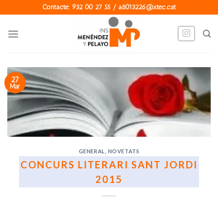
Skip
Contacte: 932 00 27 55 / a8013226@xtec.cat
to
content
27
Mar
GENERAL
,
NOVETATS
CONCURS LITERARI SANT JORDI
2015