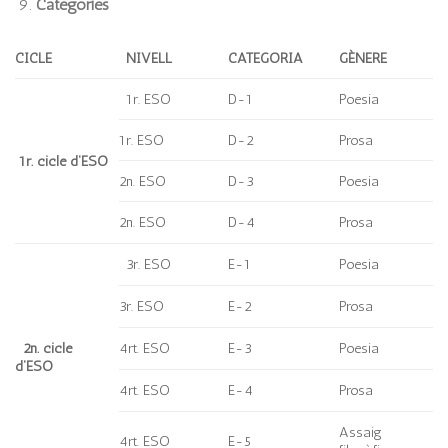
Categories
CICLE
NIVELL
CATEGORIA
GÈNERE
1r. ESO
D-1
Poesia
1r. ESO
D-2
Prosa
1r. cicle d’ESO
2n. ESO
D-3
Poesia
2n. ESO
D-4
Prosa
3r. ESO
E-1
Poesia
3r. ESO
E-2
Prosa
2n. cicle
4rt. ESO
E-3
Poesia
d’ESO
4rt. ESO
E-4
Prosa
Assaig
4rt. ESO
E-5