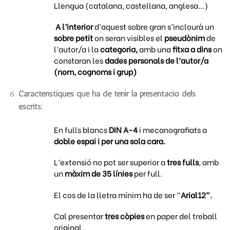
Llengua (catalana, castellana, anglesa…)
A l’interior
d’aquest sobre gran s’inclourà un
sobre petit
on seran visibles el
pseudònim
de
l’autor/a i la
categoria,
amb una
fitxa a dins
on
constaran les
dades personals de l’autor/a
(nom, cognoms i grup)
Característiques que ha de tenir la presentació dels
escrits:
En fulls blancs
DIN A-4
i mecanografiats a
doble espai i per una sola cara.
L’extensió no pot ser superior a
tres fulls
, amb
un
màxim de 35 línies
per full.
El cos de la lletra mínim ha de ser “
Arial12”.
Cal presentar
tres còpies
en paper del treball
original.