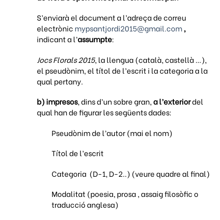
S’enviarà el document a l’adreça de correu
electrònic
mypsantjordi2015@gmail.com
,
indicant a l’
assumpte
:
Jocs Florals 2015
, la llengua (català, castellà …),
el pseudònim, el títol de l’escrit i la categoria a la
qual pertany.
b)
impresos
, dins d’un sobre gran,
a l’exterior
del
qual han de figurar les següents dades:
Pseudònim de l’autor (mai el nom)
Títol de l’escrit
Categoria (D-1, D-2..) (veure quadre al final)
Modalitat (poesia, prosa , assaig filosòfic o
traducció anglesa)