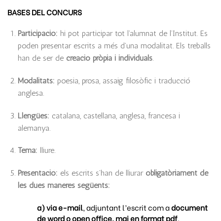
BASES DEL CONCURS
Participació:
hi pot participar tot l’alumnat de l’Institut. Es
poden presentar escrits a més d’una modalitat. Els treballs
han de ser de
creació pròpia i individuals
.
Modalitats:
poesia, prosa, assaig filosòfic i traducció
anglesa.
Llengües:
catalana, castellana, anglesa, francesa i
alemanya.
Tema:
lliure.
Presentació:
els escrits s’han de lliurar
obligatòriament de
les dues maneres següents:
a)
via e-mail
, adjuntant l’escrit com a
document
de word o open office, mai en format pdf
.