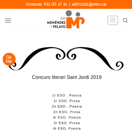
Skip
Contacte: 932 00 27 55 / a8013226@xtec.cat
to
content
06
Mar