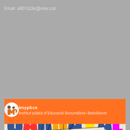
Email: a8013226@xtec.cat
imypbcn
Institut públic d'Educació Secundària i Batxillerat