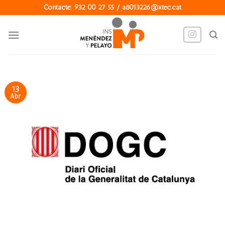
Skip
Contacte: 932 00 27 55 / a8013226@xtec.cat
to
content
13
Abr