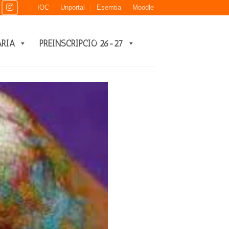
IOC
Unportal
Esemtia
Moodle
ARIA
PREINSCRIPCIÓ 26-27