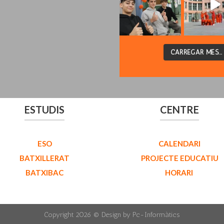
CARREGAR MÉS...
ESTUDIS
CENTRE
ESO
CALENDARI
BATXILLERAT
PROJECTE EDUCATIU
BATXIBAC
HORARI
Copyright 2026 ©
Design by Pc-Informàtics