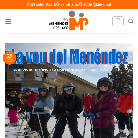
Skip
Contacte: 932 00 27 55 / a8013226@xtec.cat
to
content
23
Feb