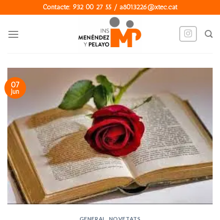
Skip
Contacte: 932 00 27 55 / a8013226@xtec.cat
to
content
07
Jun
GENERAL
,
NOVETATS