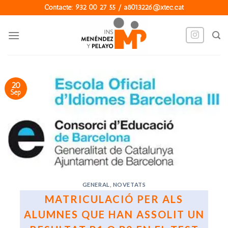
Skip
Contacte: 932 00 27 55 / a8013226@xtec.cat
to
content
20
Sep
GENERAL
,
NOVETATS
MATRICULACIÓ PER ALS
ALUMNES QUE HAN ASSOLIT UN