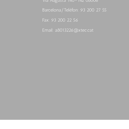
Via Augusta 140-142 08006
Barcelona/Telèfon: 93 200 27 55
Fax: 93 200 22 56
Email: a8013226@xtec.cat