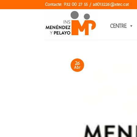
Skip
Contacte: 932 00 27 55 / a8013226@xtec.cat
to
content
CENTRE
26
Abr