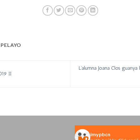
 PELAYO
L’alumna Joana Clos guanya 
019 II
imypbcn
Institut públic d'Educació