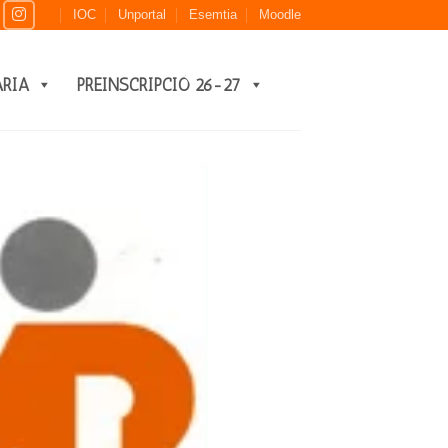
IOC
Unportal
Esemtia
Moodle
ARIA
PREINSCRIPCIÓ 26-27