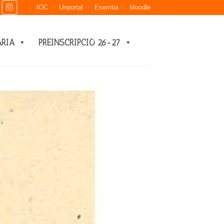
IOC
Unportal
Esemtia
Moodle
ARIA
PREINSCRIPCIÓ 26-27