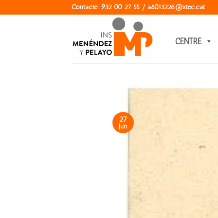
Skip
Contacte: 932 00 27 55 / a8013226@xtec.cat
to
content
CENTRE
27
Jun