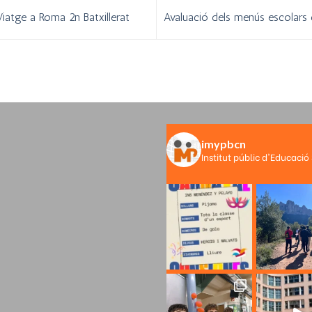
Viatge a Roma 2n Batxillerat
Avaluació dels menús escolars
imypbcn
Institut públic d'Educació