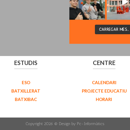
CARREGAR MÉS...
ESTUDIS
CENTRE
ESO
CALENDARI
BATXILLERAT
PROJECTE EDUCATIU
BATXIBAC
HORARI
Copyright 2026 ©
Design by Pc-Informàtics