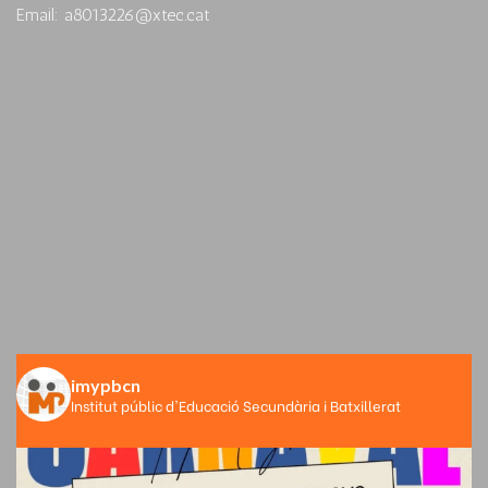
Email: a8013226@xtec.cat
imypbcn
Institut públic d'Educació Secundària i Batxillerat