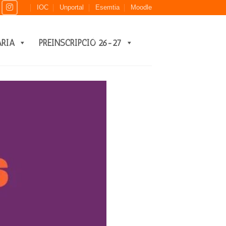
IOC
Unportal
Esemtia
Moodle
ARIA
PREINSCRIPCIÓ 26-27