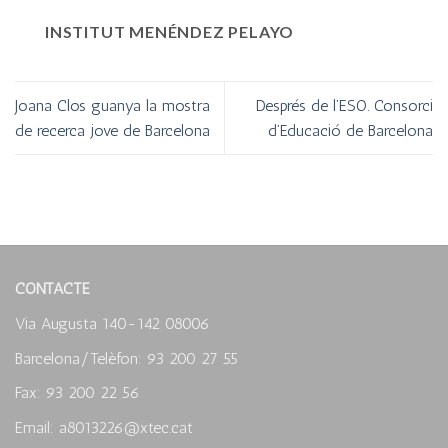
INSTITUT MENÉNDEZ PELAYO
Joana Clos guanya la mostra
Després de l’ESO. Consorci
de recerca jove de Barcelona
d’Educació de Barcelona
CONTACTE
Via Augusta 140-142 08006
Barcelona/Telèfon: 93 200 27 55
Fax: 93 200 22 56
Email: a8013226@xtec.cat