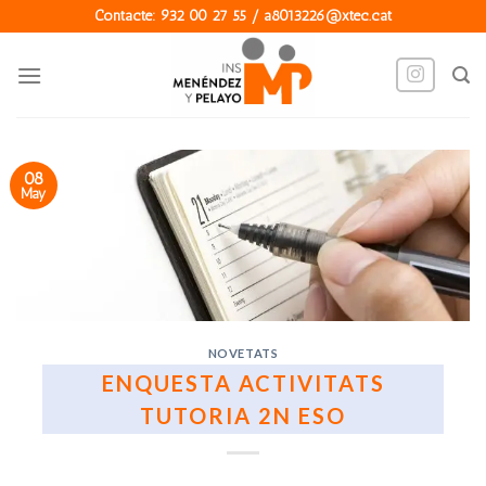
Skip
Contacte: 932 00 27 55 / a8013226@xtec.cat
to
content
08
May
NOVETATS
ENQUESTA ACTIVITATS
TUTORIA 2N ESO