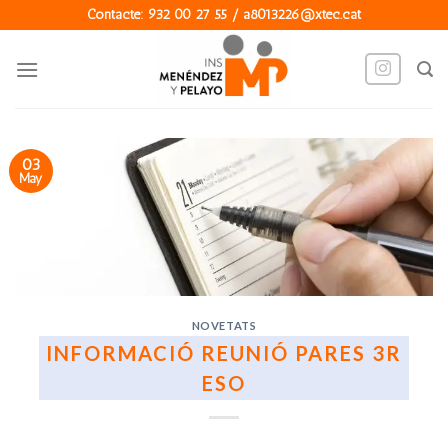
Skip
Contacte: 932 00 27 55 / a8013226@xtec.cat
to
content
03
May
NOVETATS
INFORMACIÓ REUNIÓ PARES 3R
ESO