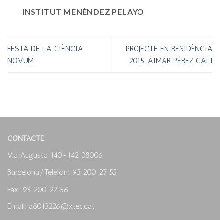
INSTITUT MENÉNDEZ PELAYO
FESTA DE LA CIÈNCIA
PROJECTE EN RESIDÈNCIA
NOVUM
2015. AIMAR PÉREZ GALI
CONTACTE
Via Augusta 140-142 08006
Barcelona/Telèfon: 93 200 27 55
Fax: 93 200 22 56
Email: a8013226@xtec.cat