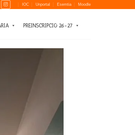
IOC
Unportal
Esemtia
Moodle
ARIA
PREINSCRIPCIÓ 26-27