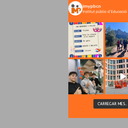
imypbcn
Institut públic d'Educació
CARREGAR MÉS...