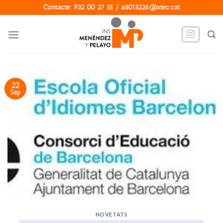
Skip
Contacte: 932 00 27 55 / a8013226@xtec.cat
to
content
22
Sep
NOVETATS