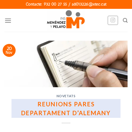
Skip
Contacte: 932 00 27 55 / a8013226@xtec.cat
to
content
20
Nov
NOVETATS
REUNIONS PARES
DEPARTAMENT D’ALEMANY