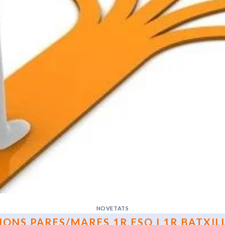
NOVETATS
IONS PARES/MARES 1R ESO I 1R BATXIL