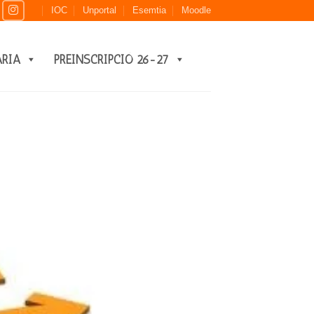
IOC
Unportal
Esemtia
Moodle
ARIA
PREINSCRIPCIÓ 26-27