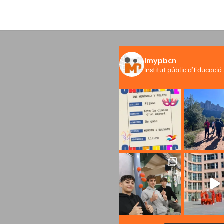
imypbcn
Institut públic d'Educació