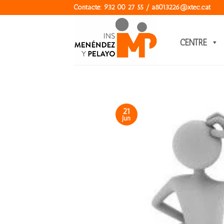
Skip
Contacte: 932 00 27 55 / a8013226@xtec.cat
to
content
CENTRE
21
Jun