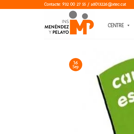
Skip
Contacte: 932 00 27 55 / a8013226@xtec.cat
to
content
CENTRE
16
Sep