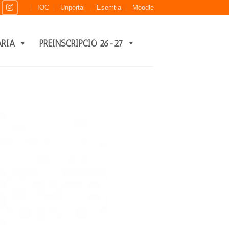
IOC
Unportal
Esemtia
Moodle
ARIA
PREINSCRIPCIÓ 26-27