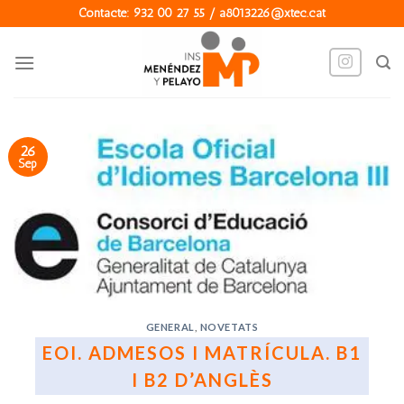
Skip
Contacte: 932 00 27 55 / a8013226@xtec.cat
to
content
26
Sep
GENERAL
,
NOVETATS
EOI. ADMESOS I MATRÍCULA. B1
I B2 D’ANGLÈS